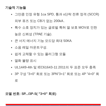
기술적 기능들
그만큼
인정
유형
1ca
SPD
, 통과 s
단락 전류 정격
(SCCR)
외부 퓨즈 또는 CB가 없는 200kA..
특수 소호 장치가 있는 글로벌 특허 열 보호 MOV로 인한
높은 신뢰성
(
TPAE 기술).
큰 서지 에너지 기능
모드당 최대 50KA.
소음 레일 마운트
구성.
쉽게 교체할 수 있는 플러그형 모듈
열화 불량 표시
UL1449-4th 및 IEC61643-11:2011의 두 표준 모두 충족
3P 구성 "3+0" 회로 또는 3PN"3+1" 회로 또는 4P "4+0" 회
로
모델 번호: SP.../3P-S( "3+0" 회로)