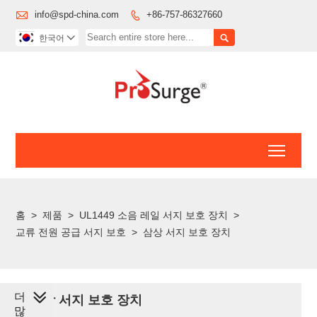

info@spd-china.com
+86-757-86327660


한국어

Toggl
홈
>
제품
>
UL1449 소음 레일 서지 보호 장치
>
교류 전원 공급 서지 보호
>
삼상 서지 보호 장치
더
삼상 서지 보호 장치
많