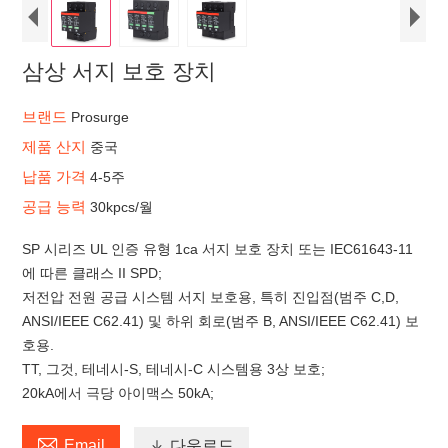
삼상 서지 보호 장치
브랜드
Prosurge
제품 산지
중국
납품 가격
4-5주
공급 능력
30kpcs/월
SP 시리즈 UL 인증 유형 1ca 서지 보호 장치 또는 IEC61643-11
에 따른 클래스 II SPD;
저전압 전원 공급 시스템 서지 보호용, 특히 진입점(범주 C,D,
ANSI/IEEE C62.41) 및 하위 회로(범주 B, ANSI/IEEE C62.41) 보
호용.
TT, 그것, 테네시-S, 테네시-C 시스템용 3상 보호;
20kA에서 극당 아이맥스 50kA;

Email

다운로드