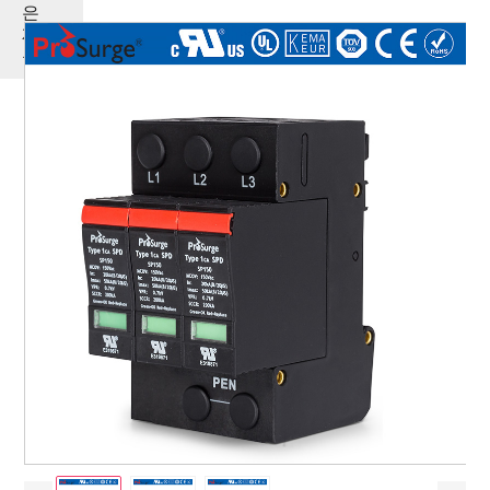
은
제
품