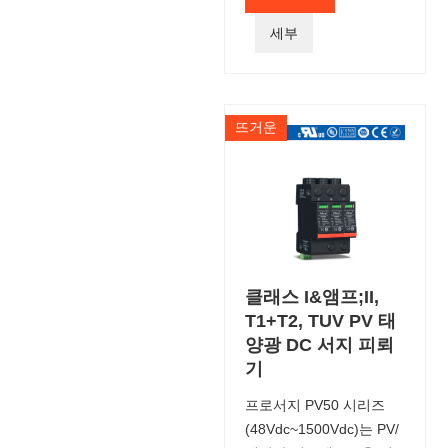
세부
뜨거운
클래스 I&앰프;II,
T1+T2, TUV PV 태
양광 DC 서지 피뢰
기
프로서지 PV50 시리즈
(48Vdc~1500Vdc)는 PV/