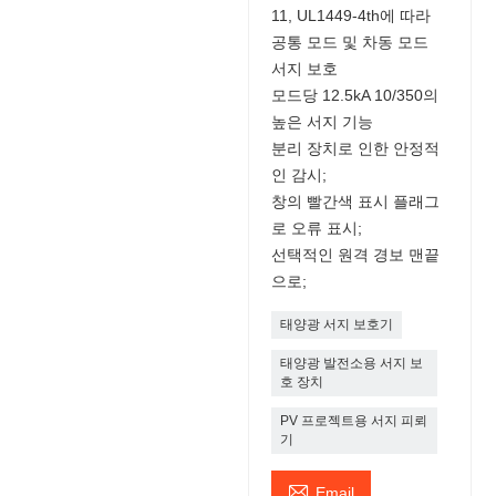
11, UL1449-4th에 따라
공통 모드 및 차동 모드
서지 보호
모드당 12.5kA 10/350의
높은 서지 기능
분리 장치로 인한 안정적
인 감시;
창의 빨간색 표시 플래그
로 오류 표시;
선택적인 원격 경보 맨끝
으로;
태양광 서지 보호기
태양광 발전소용 서지 보
호 장치
PV 프로젝트용 서지 피뢰
기

Email