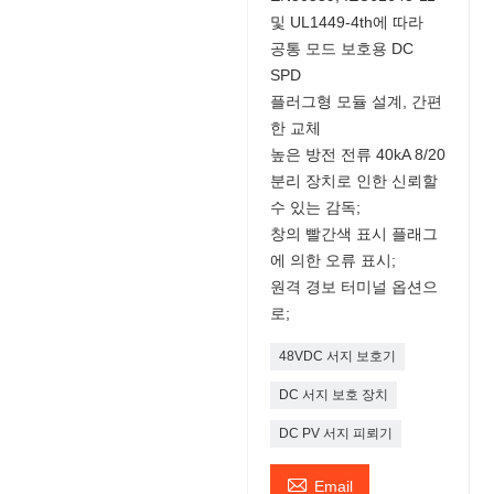
및 UL1449-4th에 따라
공통 모드 보호용 DC
SPD
플러그형 모듈 설계, 간편
한 교체
높은 방전 전류 40kA 8/20
분리 장치로 인한 신뢰할
수 있는 감독;
창의 빨간색 표시 플래그
에 의한 오류 표시;
원격 경보 터미널 옵션으
로;
48VDC 서지 보호기
DC 서지 보호 장치
DC PV 서지 피뢰기

Email