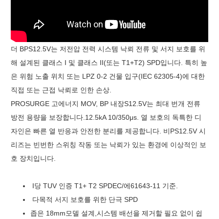
더 BP
S12.5
V는 저전압 전력 시스템 낙뢰 전류 및 서지 보호를 위
해 설계된 클래스 I 및 클래스 II(또는 T1+T2) SPD입니다. 특히 높
은 위험 노출 위치 또는 LPZ 0-2 건물 입구(IEC 62305-4)에 대한
직접 또는 근접 낙뢰로 인한 손상.
PROSURGE 고에너지 MOV, BP 내장
S1
2
.
5V는 최대 번개 전류
방전 용량을 보장합니다.
12.5
kA 10/350μs. 열 보호의 독특한 디
자인은 빠른 열 반응과 안전한 분리를 제공합니다. 비
PS1
2
.
5V 시
리즈는 빈번한 스위칭 작동 또는 낙뢰가 있는 환경에 이상적인 보
호 장치입니다.
I당 TUV 인증 T1+ T2 SPD
EC
/에
61643-11
기준
.
다목적 서지 보호를 위한 단극 SPD
좁은 18mm
모델
설계,
시스템 배선을 제거할 필요 없이 쉽