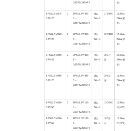
G25PS/255NPE
칭)
BPS12.5V/275-
2
BPS12.5V/275-
단상
275VAC
12.5kA /
S/PN25
S +
2W+G
25kA(공
G25PS/255NPE
칭)
BPS12.5V/320-
2
BPS12.5V/320-
단상
320VAC
12.5kA /
S/PN25
S +
2W+G
25kA(공
G25PS/255NPE
칭)
BPS12.5V/3
5
0-
2
BPS12.5V/3
5
0-
단상
3
50
진
12.5kA /
S/PN25
S +
2W+G
공
25kA(공
G25PS/255NPE
칭)
BPS12.5V/3
85
-
2
BPS12.5V/3
85
-
단상
3
85
진
12.5kA /
S/PN25
S +
2W+G
공
25kA(공
G25PS/255NPE
칭)
BPS12.5V/150-
2
BPS12.5V/150-
단상
150VAC
12.5kA /
50
S/PN
50
S +
2W+G
카(NPE)
G
50
PS/255NPE
BPS12.5V/
180
-
2
BPS12.5V/
180
-
단상
180
진
12.5kA /
50
S/PN
50
S +
2W+G
공
카(NPE)
G
50
PS/255NPE