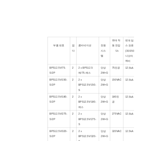
최대 작
번개 임펄
부품 번호
없
콤비네이션
전원
동 전압
스 전류
다
시스
Uc
(10/350μs)
템
나
꼬마 도
깨비
BP
S1
2
.
5V/75-
2
2 x BPS
12.5
단상
75
진공
12.5kA
S
/2P
에/
75
-
에스
2W+G
BPS12.5V/150-
2
2 x
단상
150VAC
12.5kA
S/2P
BPS12.5V/150-
2W+G
S
BPS12.5V/
180
-
2
2 x
단상
180
진
12.5kA
S/2P
BPS12.5V/
180
-
2W+G
공
에스
BPS12.5V/275-
2
2 x
단상
275VAC
12.5kA
S/2P
BPS12.5V/275-
2W+G
S
BPS12.5V/320-
2
2 x
단상
320VAC
12.5kA
S/2P
BPS12.5V/320-
2W+G