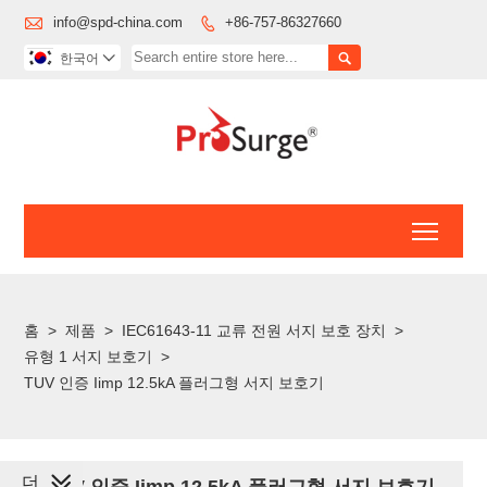

info@spd-china.com
+86-757-86327660


한국어

Toggl
홈
>
제품
>
IEC61643-11 교류 전원 서지 보호 장치
>
유형 1 서지 보호기
>
TUV 인증 Iimp 12.5kA 플러그형 서지 보호기
더
TUV 인증 Iimp 12.5kA 플러그형 서지 보호기