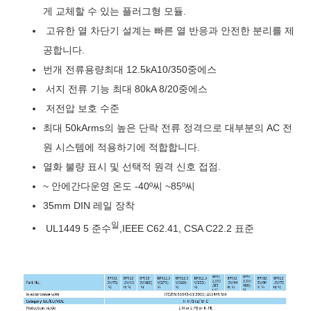
게 교체할 수 있는 플러그형 모듈.
고유한 열 차단기 설계는 빠른 열 반응과 안전한 분리를 제
공합니다.
번개 전류
용량
최대 12.5k
A10/350
중
에스
서지 전류 기능
최대 8
0kA 8/20
중
에스
저전압 보호 수준
최대 50kArms의 높은 단락 전류 정격으로 대부분의 AC 전
원 시스템에 적용하기에 적합합니다.
열화 불량 표시
및 선택적 원격 신호 접점
.
~ 안에
간다
운영
온도 -40
º
씨
~85
º
씨
35mm DIN 레일 장착
일
UL1449 5 준수
,
IEEE C62.41, CSA C22.2 표준