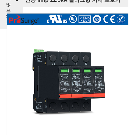
많
은
제
품