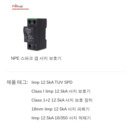
에스
+지
BPS12.5V/
48
0-
4
4
x
세 단
480
진
8
카
S/
4
피
BPS12.5V/
480
-
계
4
승
공
에스
+지
BPS12.5V/
60
0-
4
4
x
삼상
600
진
6
카
S/
4
피
BPS12.5V/
60
0-
3W+G
공
S
BPS12.5V/
75
0-
4
4
x
세 단
750
진
4
카
S/
4
피
BPS12.5V/
75
0-
계
4
승
공
S
+지
NPE 스파크 갭 서지 보호기
제품 태그:
Iimp 12.5kA TUV SPD
Class I Iimp 12.5kA 서지 보호기
Class 1+2 12.5kA 서지 보호 장치
18mm Iimp 12.5kA 서지 피뢰기
Iimp 12.5kA 10/350 서지 억제기