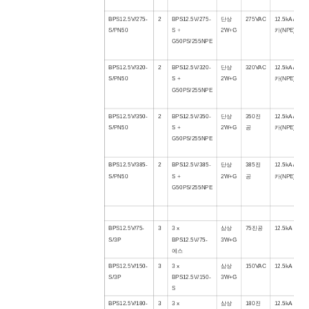
BPS12.5V/275-
2
BPS12.5V/275-
단상
275VAC
12.5kA /
50
S/PN
50
S +
2W+G
카(NPE)
G
50
PS/255NPE
BPS12.5V/320-
2
BPS12.5V/320-
단상
320VAC
12.5kA /
50
S/PN
50
S +
2W+G
카(NPE)
G
50
PS/255NPE
BPS12.5V/3
5
0-
2
BPS12.5V/3
5
0-
단상
3
50
진
12.5kA /
50
S/PN
50
S +
2W+G
공
카(NPE)
G
50
PS/255NPE
BPS12.5V/3
85
-
2
BPS12.5V/3
85
-
단상
3
85
진
12.5kA /
50
S/PN
50
S +
2W+G
공
카(NPE)
G
50
PS/255NPE
BPS12.5V/
75
-
3
3 x
삼상
75
진공
12.5kA
S/3P
BPS12.5V/
75
-
3W+G
에스
BPS12.5V/150-
3
3 x
삼상
150VAC
12.5kA
S/3P
BPS12.5V/150-
3W+G
S
BPS12.5V/
180
-
3
3 x
삼상
180
진
12.5kA