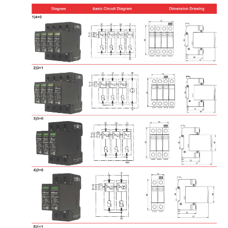
S
BPS12.5V/150-
4
3 x
삼상
150VAC
12.5kA /
S/3PN50
BPS12.5V/150-
4W+G
50kA(공
S +
칭)
G50PS/255NPE
BPS12.5V/
180
-
4
3 x
삼상
180
진
12.5kA /
S/3PN50
BPS12.5V/
180
-
4W+G
공
50kA(공
S +
칭)
G50PS/255NPE
BPS12.5V/275-
4
3 x
삼상
275VAC
12.5kA /
S/3PN50
BPS12.5V/275-
4W+G
50kA(공
S +
칭)
G50PS/255NPE
BPS12.5V/320-
4
3 x
삼상
320VAC
12.5kA /
S/3PN50
BPS12.5V/320-
4W+G
50kA(공
S +
칭)
G50PS/255NPE
BPS12.5V/3
5
0-
4
3배
삼상
3
50
진
12.5kA /
50
S/
3
PN
50
BPS12.5V/3
5
0-
4W+G
공
카(NPE)
S +
G
50
PS/255NPE
BPS12.5V/3
85
-
4
3배
삼상
3
85
진
12.5kA /
50
에스/
3
PN
50
BPS12.5V/3
85
-
4W+G
공
카(NPE)
S +