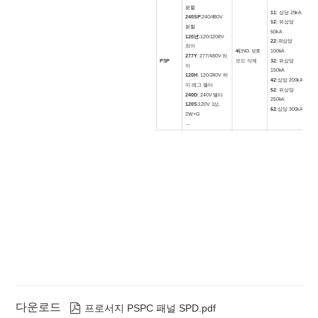
분할
11
: 상당 25kA
240SP
:240/480V
12
: 위상당
분할
50kA
중
120년
:120/1208V
22
:
위상당
저
와이
씨
:
NG 보호
100kA
(C
277Y
: 277/480V 와
PSP
모드 삭제
32
: 위상당
*없
이
150kA
중
120H
:
120/240V 하
42
:상당 200kA
클
이 레그 델타
52
: 위상당
(C
240D
:
240V 델타
250kA
120S
:120V 1상,
62
:상당 300kA
2W+G
…
다운로드

프로서지 PSPC 패널 SPD.pdf