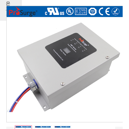
은
제
품