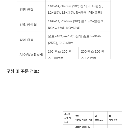
10AWG,
762
mm (
30
") 길이, (L1=검정,
전원 연결
L2=빨강, L3=파랑, N=흰색, PE=초록)
16AWG
, 762
mm (
30
") 길이
,(
C=빨간색;
신호 케이블
NC=파란색; NO=갈색
)
온도 -40℃
~
+75℃, 상대 습도 5~95%
작업 환경
(25℃), 고도≤3km
200
엑스
150
엑
286
엑스
200
엑
치수(W x D x H)
스
100mm
스
120mm
나사산 NPT
3/4"NPT
구성 및 주문 정보:
플라스틱 인클로저,
금속 인클로저,
울로 둘러싼 땅
NEMA 4X
NEMA 4
추신
피
277Y
씨
42
중
모델 시
전압 및 시스템 구성
보호 모드
서지 용량
울로
리즈
120SP
: 120/240V