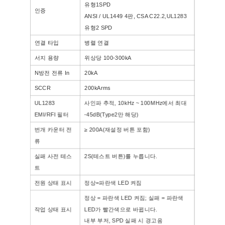
유형1
SPD
인증
ANSI / UL1449 4판, CSA C22.2
,UL1283
유형
2 SPD
연결 타입
병렬 연결
서지 용량
위상당 100-300kA
N
방전 전류 In
20kA
SCCR
200kArms
UL1283
사인파 추적, 10kHz ~ 100MHz에서 최대
EMI/RFI 필터
-45dB(Type2만 해당)
번개 카운터 전
≥ 200A(재설정 버튼 포함)
류
실패 사전 테스
2S(테스트 버튼)를 누릅니다.
트
전원 상태 표시
정상=파란색 LED 켜짐
정상 = 파란색 LED 켜짐; 실패 = 파란색
작업 상태 표시
LED가 빨간색으로 바뀝니다.
내부 부저, SPD 실패 시 경고음