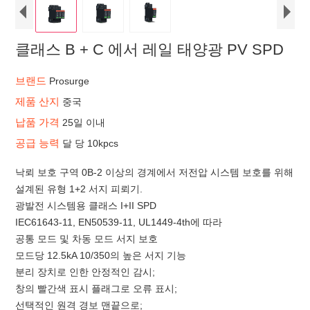
클래스 B + C 에서 레일 태양광 PV SPD
브랜드
Prosurge
제품 산지
중국
납품 가격
25일 이내
공급 능력
달 당 10kpcs
낙뢰 보호 구역 0B-2 이상의 경계에서 저전압 시스템 보호를 위해
설계된 유형 1+2 서지 피뢰기.
광발전 시스템용 클래스 I+II SPD
IEC61643-11, EN50539-11, UL1449-4th에 따라
공통 모드 및 차동 모드 서지 보호
모드당 12.5kA 10/350의 높은 서지 기능
분리 장치로 인한 안정적인 감시;
창의 빨간색 표시 플래그로 오류 표시;
선택적인 원격 경보 맨끝으로;