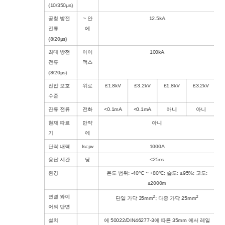
(10/350μs)
공칭 방전
~ 안
12.5kA
전류
에
(8/20μs)
최대 방전
아이
100kA
전류
맥스
(8/20μs)
전압 보호
위로
£1.8kV
£3.2kV
£1.8kV
£3.2kV
수준
잔류 전류
전화
<0.1mA
<0.1mA
아니
아니
현재 따르
만약
아니
기
에
단락 내력
Iscpv
1000A
응답 시간
당
≤25ns
환경
온도 범위: -40ºC ~ +80ºC; 습도: ≤95%; 고도:
≤2000m
연결 와이
2
2
단일 가닥 35mm
; 다중 가닥 25mm
어의 단면
설치
에 50022/DIN46277-3에 따른 35mm 에서 레일