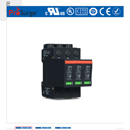
은
제
품