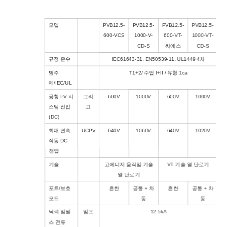
모델
PVB12.5-
PVB12.5-
PVB12.5-
PVB12.5-
600-VCS
1000-V-
600-VT-
1000-VT-
CD-S
씨에스
CD-S
규정 준수
IEC61643-31, EN50539-11, UL1449 4차
범주
T1+2/ 수업 I+II / 유형 1ca
에/IEC/UL
공칭 PV 시
그리
600V
1000V
600V
1000V
스템 전압
고
(DC)
최대 연속
UCPV
640V
1060V
640V
1020V
작동 DC
전압
기술
고에너지 움직임 기술
VT 기술 열 단로기
열 단로기
포트/보호
흔한
공통 + 차
흔한
공통 + 차
모드
동
동
낙뢰 임펄
임프
12.5kA
스 전류