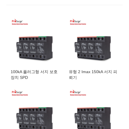
N-PE:
1.5kV
DT60/320-
4
삼상
240VAC
320VAC
50kA
LN:
(3V+T)-S
4W+G
1.5kV,
N-PE:
1.5kV
DT60/385-
4
삼상
277Vac
385VAC
50kA
LN:
(3V+T)-S
4W+G
1.8kV,
N-PE:
1.5kV
DT60/150-
4
삼상
120~127Vac
150VAC
50kA
L/NG:
100kA 플러그형 서지 보호
유형 2 Imax 150kA 서지 피
4V-S
4W+G
0.8kV
장치 SPD
뢰기
DT60/180-
4
삼상
120~127Vac
180VAC
50kA
L/NG:
4V-S
4W+G
0.8kV
DT60/275-
4
삼상
220~230Vac
275VAC
50kA
L/NG:
4V-S
4W+G
1.3kV
DT60/320-
4
삼상
240VAC
320VAC
50kA
L/NG:
4V-S
4W+G
1.5kV
DT60/385-
4
삼상
277Vac
385VAC
50kA
L/NG:
4V-S
4W+G
1.8kV