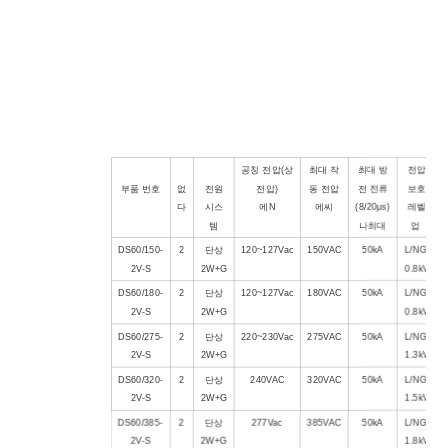
공칭 전압(상
최대 작
최대 방
전압
부품 번호
없
전원
전압)
동 전압
전 전류
보호
다
시스
에
N
에
씨
(8/20μs)
레벨
템
나
최대
업
DS
6
0/150-
2
단상
120~127Vac
150VAC
50kA
L/NG:
2V-S
2W+G
0.8kV
DS60/180-
2
단상
120~127Vac
180VAC
50kA
L/NG:
2V-S
2W+G
0.8kV
DS60/275-
2
단상
220~230Vac
275VAC
50kA
L/NG:
2V-S
2W+G
1.3kV
DS60/320-
2
단상
240VAC
320VAC
50kA
L/NG:
2V-S
2W+G
1.5kV
DS60/385-
2
단상
277Vac
385VAC
50kA
L/NG:
2V-S
2W+G
1.8kV