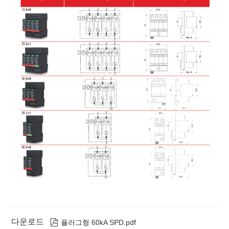
DT60/150-
3
삼상
120~127Vac
150VAC
50kA
LG:
3V-S
3W+G
0.8kV
DT60/180-
3
삼상
120~127Vac
180VAC
50kA
LG:
3V-S
3W+G
0.8kV
DT60/275-
3
삼상
220~230Vac
275VAC
50kA
LG:
3V-S
3W+G
1.3kV
DT60/320-
3
삼상
240VAC
320VAC
50kA
LG:
3V-S
3W+G
1.5kV
DT60/385-
3
삼상
277Vac
385VAC
50kA
LG:
3V-S
3W+G
1.8kV
DT60/150-
4
삼상
120~127Vac
150VAC
50kA
LN:
(3V+T)-S
4W+G
0.8kV,
N-PE:
0.8kV
DT60/180-
4
삼상
120~127Vac
180VAC
50kA
LN:
(3V+T)-S
4W+G
0.8kV,
N-PE:
0.8kV
DT60/275-
4
삼상
220~230Vac
275VAC
50kA
LN:
다운로드

플러그형 60kA SPD.pdf
(3V+T)-S
4W+G
1.3kV,