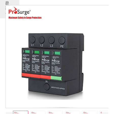
은
제
품