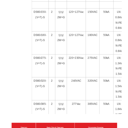
DS60/150-
2
단상
120~127Vac
150VAC
50kA
LN:
(V+T)-S
2W+G
0.8kV,
N-PE:
0.8kV
DS60/180-
2
단상
120~127Vac
180VAC
50kA
LN:
(V+T)-S
2W+G
0.8kV,
N-PE:
0.8kV
DS60/275-
2
단상
220~230Vac
275VAC
50kA
LN:
(V+T)-S
2W+G
1.3kV,
N-PE:
1.5kV
DS60/320-
2
단상
240VAC
320VAC
50kA
LN:
(V+T)-S
2W+G
1.5kV,
N-PE:
1.5kV
DS60/385-
2
단상
277Vac
385VAC
50kA
LN:
(V+T)-S
2W+G
1.8kV,
N-PE:
1.5kV