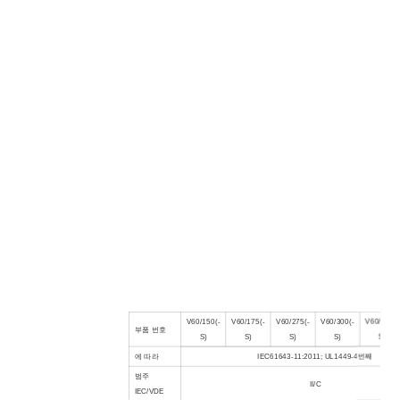
V60/150(-
V60/175(-
V60/275(-
V60/300(-
V60/320(-
부품 번호
S)
S)
S)
S)
S)
에 따라
IEC61643-11:2011; UL1449-4번째
범주
II/C
IEC/VDE