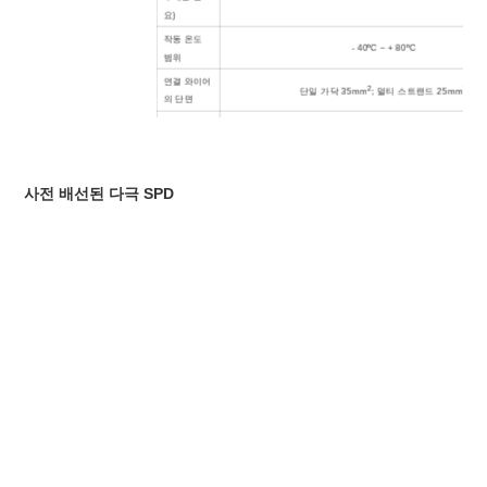
요)
작동 온도
- 40ºC ~ + 80ºC
범위
연결 와이어
2
2
단일 가닥 35mm
; 멀티 스트랜드 25mm
의 단면
설치
EN 50022/DIN46277-3에 따른 35mm DIN 레일
인클로저 재
열가소성 물질; 소화 정도 UL94 V-0
료
보호 등급
IP20
사전 배선된 다극 SPD
설치 폭
1 모듈, DIN 43880
열 단로기
내부 녹색 – 정상 ; 빨간색 - 실패
원격 경보
선택 과목
접점
승인, 인증
이것
원격 경보 연락처에 대한 추가 데이터
원격 경보
격리된 형태 C
접점 유형
스위칭 기능
AC: 250V/0.5A DC: 250V/0.1A; 125V/0.2A; 75V/0.5
Un/In
최대 연결
2
최대 1.5mm
(또는 # 16AWG)
와이어의 크
기