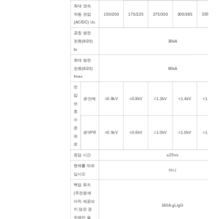
최대 연속
작동 전압
150
/200
175
/225
275
/350
300
/385
320
/420
(AC/DC) Uc
공칭 방전
전류(8/20)
30kA
In
최대 방전
전류(8/20)
60kA
Imax
전
압
@안에
<0.8kV
<0.8kV
<1.3kV
<1.4kV
<1.5kV
보
호
수
준
@VPR
<0.5kV
<0.6kV
<1.0kV
<1.0kV
<1.1kV
위
로
응답 시간
≤25ns
현재를 따르
아니
십시오
백업 퓨즈
(주전원에
아직 제공되
160A gL/gG
지 않은 경
우에만 필