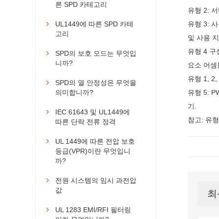
른 SPD 카테고리
유형 2: 
UL1449에 따른 SPD 카테
유형 3: 

고리
및 사용 지
유형 4 
SPD의 보호 모드는 무엇입

니까?
요소 어셈
유형 1, 
SPD의 열 안정성은 무엇을

의미합니까?
유형 5:
기.
IEC 61643 및 UL1449에

참고: 유형
따른 단락 전류 정격
UL 1449에 따른 전압 보호

등급(VPR)이란 무엇입니
까?
전원 시스템의 임시 과전압

값
최
UL 1283 EMI/RFI 필터링
