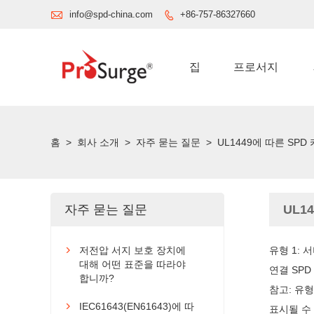

info@spd-china.com
+86-757-86327660

집
프로서지
홈
>
회사 소개
>
자주 묻는 질문
>
UL1449에 따른 SP
자주 묻는 질문
UL1
저전압 서지 보호 장치에
유형 1:

대해 어떤 표준을 따라야
연결 SPD
합니까?
참고: 유형
IEC61643(EN61643)에 따

표시될 수 