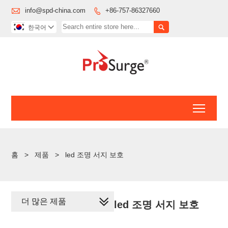

info@spd-china.com
+86-757-86327660


한국어

Toggl
홈
>
제품
>
led 조명 서지 보호
더 많은 제품
led 조명 서지 보호