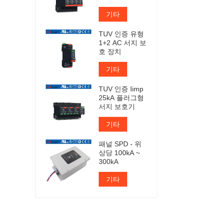
기타
TUV 인증 유형
1+2 AC 서지 보
호 장치
기타
TUV 인증 Iimp
25kA 플러그형
서지 보호기
기타
패널 SPD - 위
상당 100kA ~
300kA
기타