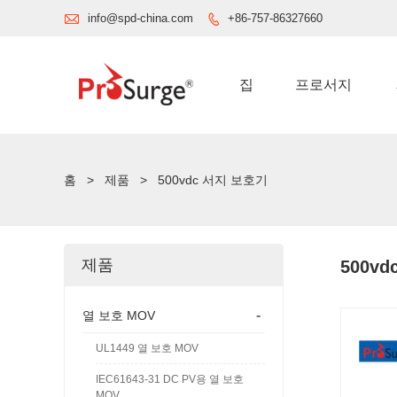

info@spd-china.com
+86-757-86327660

집
프로서지
홈
>
제품
>
500vdc 서지 보호기
제품
500v
-
열 보호 MOV
UL1449 열 보호 MOV
IEC61643-31 DC PV용 열 보호
MOV