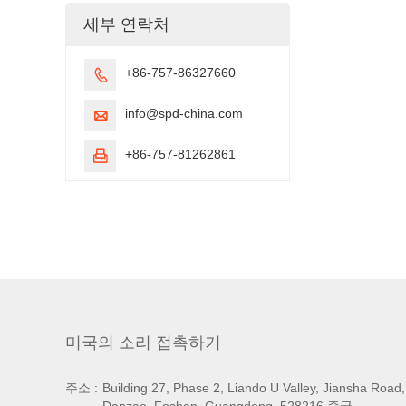
세부 연락처
+86-757-86327660

info@spd-china.com

+86-757-81262861

미국의 소리 접촉하기
주소 :
Building 27, Phase 2, Liando U Valley, Jiansha Road,
Danzao, Foshan, Guangdong, 528216 중국