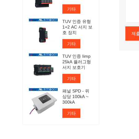
기타
TUV 인증 유형
1+2 AC 서지 보
호 장치
제
기타
TUV 인증 Iimp
25kA 플러그형
서지 보호기
기타
패널 SPD - 위
상당 100kA ~
300kA
기타