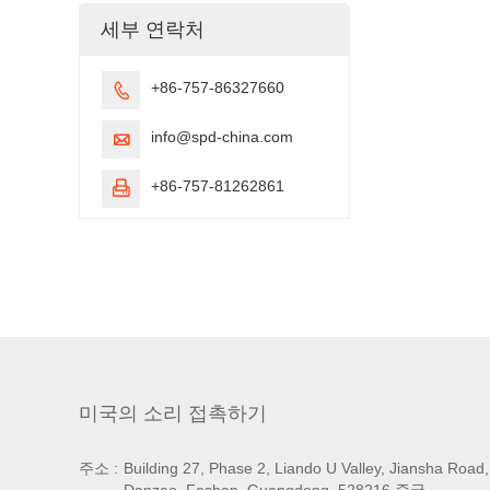
세부 연락처
+86-757-86327660

info@spd-china.com

+86-757-81262861

미국의 소리 접촉하기
주소 :
Building 27, Phase 2, Liando U Valley, Jiansha Road,
Danzao, Foshan, Guangdong, 528216 중국