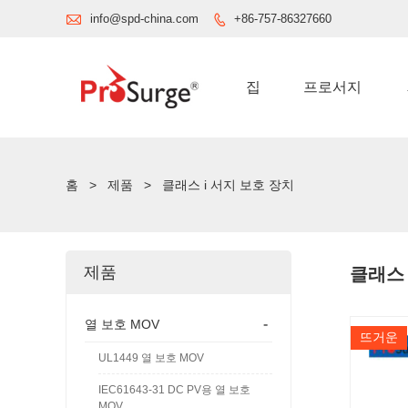

info@spd-china.com
+86-757-86327660

집
프로서지
홈
>
제품
>
클래스 i 서지 보호 장치
제품
클래스 
-
열 보호 MOV
뜨거운
UL1449 열 보호 MOV
IEC61643-31 DC PV용 열 보호
MOV