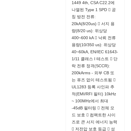
1449 4th, CSA C22.2에
나열된 Type 1 SPD  공
칭 방전 전류:
20kA(8/20us)  서지 용
량(8/20 us): 위상당
400~600 kA  낙뢰 전류
용량(10/350 us): 위상당
40~60kA, EN/IEC 61643-
1/11 클래스 I 테스트  단
락 전류 정격(SCCR):
200kArms - 외부 CB 또
는 퓨즈 없이 테스트됨 
UL1283 등록 사인파 추
적(EMI/RFI 필터) 10kHz
~ 100MHz에서 최대
-45dB 필터링  전체 모
드 보호  컴팩트한 사이
즈로 큰 서지 에너지 능력
 저전압 보호 등급  성