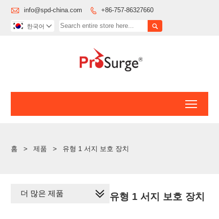

info@spd-china.com
+86-757-86327660


한국어

Toggl
홈
>
제품
>
유형 1 서지 보호 장치
더 많은 제품
유형 1 서지 보호 장치