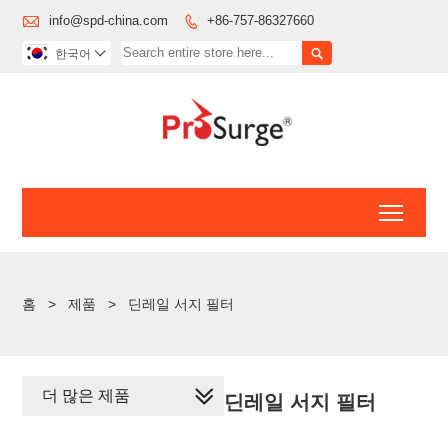

info@spd-china.com
+86-757-86327660


한국어

Toggl
홈
>
제품
>
딘레일 서지 필터
더 많은 제품
딘레일 서지 필터