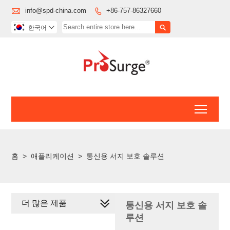

info@spd-china.com
+86-757-86327660


한국어

Toggl
홈
>
애플리케이션
>
통신용 서지 보호 솔루션
더 많은 제품
통신용 서지 보호 솔
루션