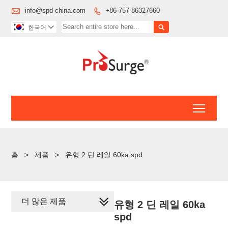

info@spd-china.com
+86-757-86327660


한국어

Toggl
홈
>
제품
>
유형 2 딘 레일 60ka spd
더 많은 제품
유형 2 딘 레일 60ka
spd